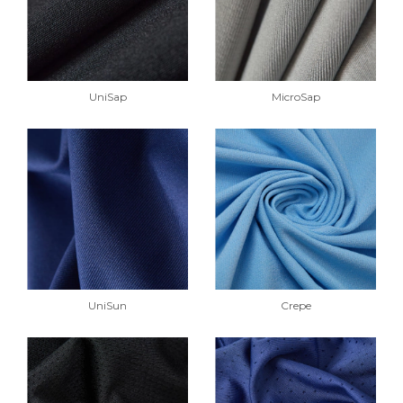
UniSap
MicroSap
UniSun
Crepe