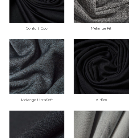
Confort Cool
Melange Fit
Melange UltraSoft
Airflex