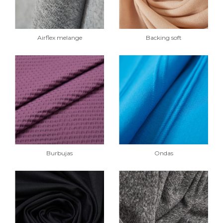
Airflex melange
Backing soft
Burbujas
Ondas