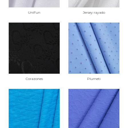
UniFun
Jersey rayado
Corazones
Plumeti