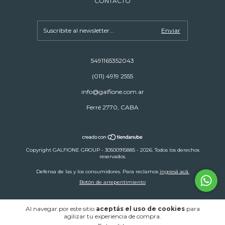
CONTACTO
5491165352043
(011) 4919 2555
info@galfione.com.ar
Ferré 2770, CABA
Copyright GALFIONE GROUP - 30500915885 - 2026. Todos los derechos
reservados.
Defensa de las y los consumidores. Para reclamos
ingresá acá.
Botón de arrepentimiento
Al navegar por este sitio
aceptás el uso de cookies
para
agilizar tu experiencia de compra.