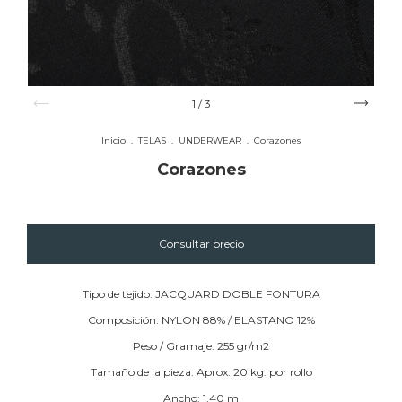
1
/
3
Inicio
.
TELAS
.
UNDERWEAR
.
Corazones
Corazones
Tipo de tejido: JACQUARD DOBLE FONTURA
Composición: NYLON 88% / ELASTANO 12%
Peso / Gramaje: 255 gr/m2
Tamaño de la pieza: Aprox. 20 kg. por rollo
Ancho: 1,40 m