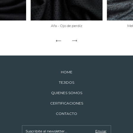
Afa • Ojo de perdíz
Mel
HOME
TEJIDOS
QUIENES SOMOS
CERTIFICACIONES
CONTACTO